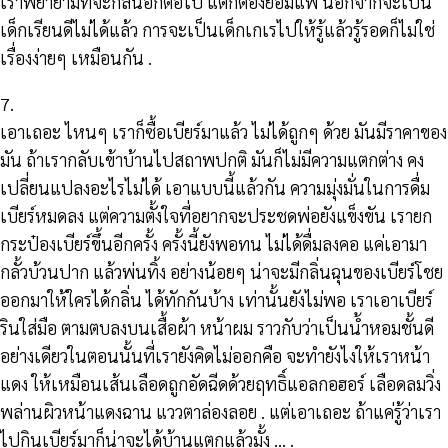
เราพยายามที่จะกลืนอึกต่อไป แต่ก็ต้องยอมแพ้ นอกจากจะเป็น
เด็กเรียนดีไม่ได้แล้ว การจะเป็นเด็กเกเรไปให้รู้แล้วรู้รอดก็ไม่ใช่
เรื่องง่ายๆ เหมือนกัน .
7.
เอาเถอะ ไหนๆ เราก็ซื้อเบียร์มาแล้ว ไม่ได้ถูกๆ ด้วย มันมีราคาของ
มัน ถ้าเรากลับเข้าบ้านไปสถาพปกติ มันก็ไม่มีความแตกต่าง คง
เปลี่ยนแปลงอะไรไม่ได้ เอาแบบนี้แล้วกัน ความมุ่งมั่นในการดื่ม
เบียร์หมดลง แต่ความตั้งใจที่อยากจะประชดพ่อยังแข็งขัน เรายก
กระป๋องเบียร์ขึ้นอีกครั้ง ครั้งนี้ยังพอทน ไม่ได้ดื่มลงคอ แค่เอามา
กลั้วบ้วนปาก แล้วพ่นทิ้ง อย่างน้อยๆ น่าจะมีกลิ่นฉุนของเบียร์โชย
ออกมาให้ใครได้กลิ่น ได้ทักกันบ้าง เท่านั้นยังไม่พอ เราเอาเบียร์
รินใส่มือ ตามตบลงบนเสื้อผ้า หน้าผม ราวกับว่าเป็นน้ำหอมชั้นดี
อย่างเดียวในตอนนั้นที่เรายังคิดไม่ออกคือ จะทำยังไงให้เราหน้า
แดง ให้เหมือนเส้นเลือดถูกอัดฉีดด้วยฤทธิ์แอลกอฮอร์ เลือดลมวิ่ง
พล่านผิวหน้าแดงฉาน แววตาล่องลอย . แต่เอาเถอะ ถ้าแค่รู้ว่าเรา
ไปกินเบียร์มาก็น่าจะได้บ้านแตกแล้วมั้ง … .