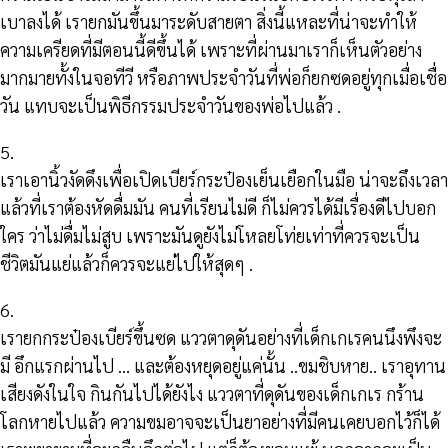
เบาลงได้ เรายกมันขึ้นมาระดับสายตา สิ่งนี้แหละที่น่าจะทำให้
ความเครียดที่มีตอนนี้ดีขึ้นได้ เพราะที่ผ่านมาเราก็เห็นตัวอย่าง
มากมายทั้งในจอทีวี หรือภาพประจำวันที่พ่อก็ยกซดอยู่ทุกเมื่อเชื่อ
วัน แทบจะเป็นพิธีกรรมประจำวันของพ่อไปแล้ว .
5.
เราเอานิ้วงัดดึงเพื่อเปิดเบียร์กระป๋องเย็นเยือกในมือ น่าจะถึงเวลา
แล้วที่เราต้องหัดดื่มมัน คนที่เรียนไม่ดี ก็ไม่ควรได้มีเรื่องดีไปบอก
ใคร ว่าไม่ดื่มไม่สูบ เพราะมันดูยังไม่โหลยโท่ยเท่าที่ควรจะเป็น
ชีวิตมันแย่แล้วก็ควรจะแย่ไปให้สุดๆ .
6.
เรายกกระป๋องเบียร์ขึ้นซด แววตาดุดันอย่างที่เด็กเกเรคนนึงพึงจะ
มี อึกแรกผ่านไป … และต้องหยุดอยู่แค่นั้น ..ขมชิบหาย.. เราอุทาน
เสียงดังในใจ กินกันไปได้ยังไง แววตาที่ดุดันของเด็กเกเร กร้าน
โลกหายไปแล้ว ความขมอาจจะเป็นยาอย่างที่มีคนเคยบอกไว้ก็ได้