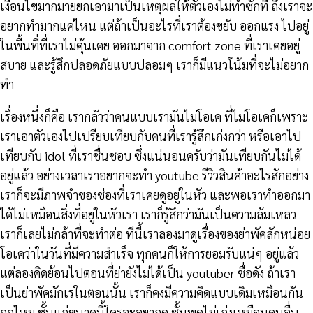
เงื่อนไขมากมายยกเอามาเป็นเหตุผลให้ตัวเองไม่ทำซักที ถึงเราจะ
อยากทำมากแค่ไหน แต่ถ้าเป็นอะไรที่เราต้องขยับ ออกแรง ไปอยู่
ในพื้นที่ที่เราไม่คุ้นเคย ออกมาจาก comfort zone ที่เราเคยอยู่
สบาย และรู้สึกปลอดภัยแบบปลอมๆ เราก็มีแนวโน้มที่จะไม่อยาก
ทำ
เรื่องหนึ่งก็คือ เรากลัวว่าคนแบบเรามันไม่โอเค ที่ไม่โอเคก็เพราะ
เราเอาตัวเองไปเปรียบเทียบกับคนที่เรารู้สึกเก่งกว่า หรือเอาไป
เทียบกับ idol ที่เราชื่นชอบ ซึ่งแน่นอนครับว่ามันเทียบกันไม่ได้
อยู่แล้ว อย่างเวลาเราอยากจะทำ youtube รีวิวสินค้าอะไรสักอย่าง
เราก็จะมีภาพจำของช่องที่เราเคยดูอยู่ในหัว และพอเราทำออกมา
ได้ไม่เหมือนสิ่งที่อยู่ในหัวเรา เราก็รู้สึกว่ามันเป็นความล้มเหลว
เราก็เลยไม่กล้าที่จะทำต่อ ทีนี้เราลองมาดูเรื่องของย่าพัคสักหน่อย
โอเคว่าในวันที่มีความสำเร็จ ทุกคนก็ให้การยอมรับแน่ๆ อยู่แล้ว
แต่ลองคิดย้อนไปตอนที่ย่ายังไม่ได้เป็น youtuber ชื่อดัง ถ้าเรา
เป็นย่าพัคมักเรในตอนนั้น เราก็คงมีความคิดแบบเดิมเหมือนกัน
ถูกไหม ชั้นแก่ขนาดนี้ใครจะอยากดู ชั้นพูดไม่เก่งเหมือนคนอื่น